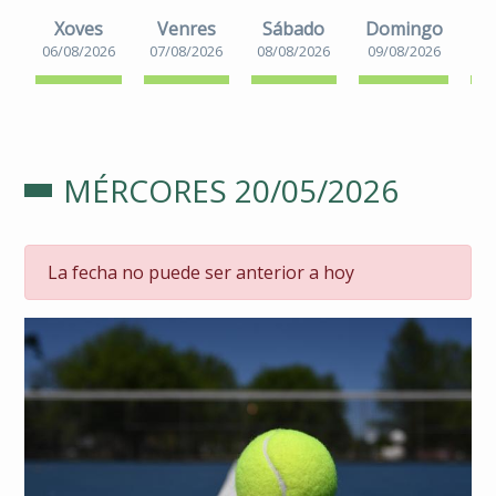
Xoves
Venres
Sábado
Domingo
06/08/2026
07/08/2026
08/08/2026
09/08/2026
10
MÉRCORES 20/05/2026
La fecha no puede ser anterior a hoy