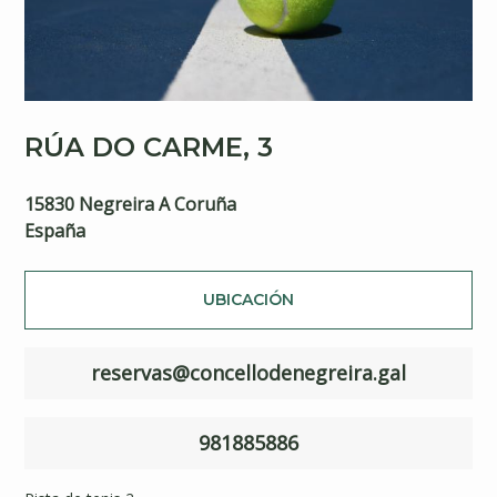
RÚA DO CARME, 3
15830
Negreira
A Coruña
España
UBICACIÓN
reservas@concellodenegreira.gal
981885886